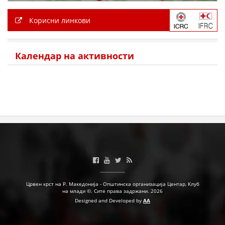
Корисни линкови
Календар на активности
Црвен крст на Р. Македонија - Општинска организација Центар, Клуб
на млади ©. Сите права задржани. 2026
Designed and Developed by
AA