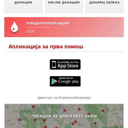
ДЕЈСТВУВАЊЕ
ДОНАЦИИ
ONLINE ДОНАЦИИ
ДОНИРАЈ ОБЛЕКА
КРВОДАРИТЕЛСКИ АКЦИИ
2026
ПРИРАЧНИЦИ
Апликација за прва помош
СТРАТЕГИИ
ЕДУКАТИВНО ИНФОРМАТИВНИ МАТЕРИЈАЛИ
БРОШУРИ
ПОСТЕРИ
ПРЕЗЕНТАЦИИ
Црвен крст на Република Македонија
ЛОКАЦИИ НА ЦРВЕН КРСТ НА РМ