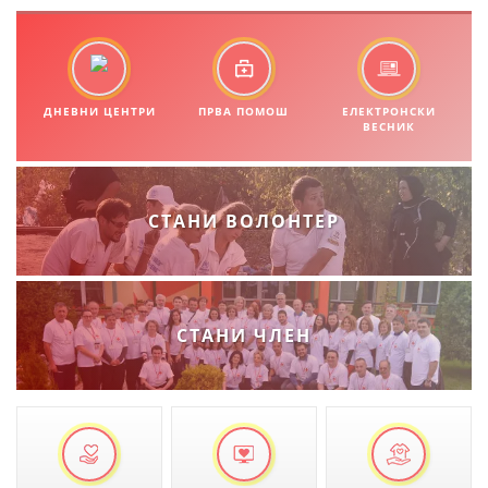
МЕЃУНАРОДНА СОРАБОТКА
ДОГОВОРИ
ДНЕВНИ ЦЕНТРИ
ПРВА ПОМОШ
ЕЛЕКТРОНСКИ
ЗНАЧЕЊЕ НА СЛУЖБАТА ЗА БАРАЊЕ
ВЕСНИК
ФОРМУЛАРИ ЗА БАРАЊА
ЗДРАВСТВЕНО ПРЕВЕНТИВНА ДЕЈНОСТ
СТАНИ ВОЛОНТЕР
ПРВА ПОМОШ
КРВОДАРИТЕЛСТВО
ИНФОРМАЦИИ ЗА БОЛЕСТИ
СТАНИ ЧЛЕН
МЕНАЏМЕНТ НА ВОЛОНТЕРИ
ЗА НАС