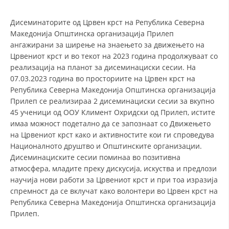
СТРУКТУРА НА ОРГАНИЗАЦИЈАТА
Дисеминаторите од Црвен крст на Република Северна
КОНТАКТ ИНФОРМАЦИИ
Македонија Општинска организација Прилеп
ЧЛЕНСТВО ВО ПРОФЕСИОНАЛНИ ТЕЛА
ангажирани за ширење на знаењето за движењето на
Црвениот крст и во текот на 2023 година продолжуваат со
реализација на планот за дисеминациски сесии. На
07.03.2023 година во просториите на Црвен крст на
ЗАКОН ЗА ЦКРМ
Република Северна Македонија Општинска организација
Прилеп се реализираа 2 дисеминациски сесии за вкупно
СТАТУТ НА ЦКРМ
45 ученици од ООУ Климент Охридски од Прилеп, истите
имаа можност подетално да се запознаат со Движењето
на Црвениот крст како и активностите кои ги спроведува
Националното друштво и Општинските организации.
Дисеминациските сесии поминаа во позитивна
ОРГАНИЗАЦИЈА И РАЗВОЈ
атмосфера, младите преку дискусија, искуства и предлози
научија нови работи за Црвениот крст и при тоа изразија
РАКОВОДЕН ОДБОР
спремност да се вклучат како волонтери во Црвен крст на
Република Северна Македонија Општинска организација
СОБРАНИЕ
Прилеп.
СТРУКТУРА И ОРГАНИЗАЦИОНА ПОСТАВЕНОСТ