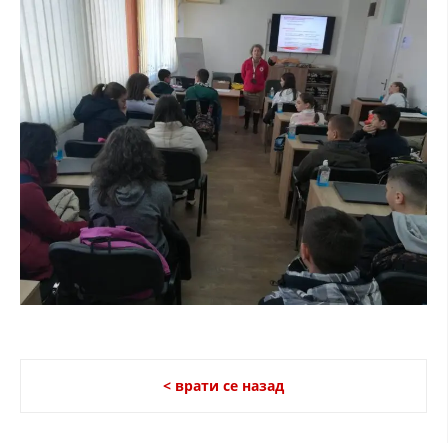
ДИСЕМИНАЦИЈА
MЕЃУНАРОДНО ХУМАНИТАРНО ПРАВО
ПРОМОЦИЈА НА ХУМАНИ ВРЕДНОСТИ
УПОТРЕБА И ЗАШТИТА НА АМБЛЕМОТ
СОЦИЈАЛНО ХУМАНИТАРНА ДЕЈНОСТ
КАКО ДА ДОНИРАТЕ
ПОДГОТВЕНОСТ И ДЕЈСТВО ПРИ КАТАСТРОФИ
ТИМОВИ НА ООЦК
СПАСИТЕЛНА СТАНИЦА ВОДНО
ПРОЕКТИ – ПОДГОТВЕНОСТ И ДЕЈСТВУВАЊЕ ПРИ КАТАСТРОФИ
< врати се назад
ОДНОСИ СО ЈАВНОСТ
ИСТРАЖУВАЊЕ НА ЈАВНО МИСЛЕЊЕ