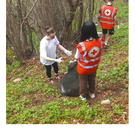
ДИСЕМИНАЦИЈА
MЕЃУНАРОДНО ХУМАНИТАРНО ПРАВО
ПРОМОЦИЈА НА ХУМАНИ ВРЕДНОСТИ
УПОТРЕБА И ЗАШТИТА НА АМБЛЕМОТ
СОЦИЈАЛНО ХУМАНИТАРНА ДЕЈНОСТ
КАКО ДА ДОНИРАТЕ
ПОДГОТВЕНОСТ И ДЕЈСТВО ПРИ КАТАСТРОФИ
ТИМОВИ НА ООЦК
СПАСИТЕЛНА СТАНИЦА ВОДНО
ПРОЕКТИ – ПОДГОТВЕНОСТ И ДЕЈСТВУВАЊЕ ПРИ КАТАСТРОФИ
ОДНОСИ СО ЈАВНОСТ
ИСТРАЖУВАЊЕ НА ЈАВНО МИСЛЕЊЕ