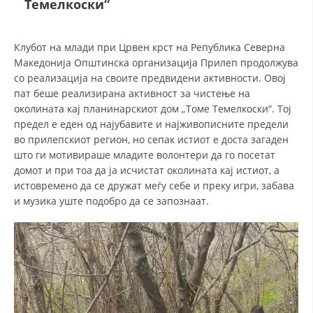
Темелкоски“
СТРУКТУРА НА ОРГАНИЗАЦИЈАТА
КОНТАКТ ИНФОРМАЦИИ
Клубот на млади при Црвен крст на Република Северна
ЧЛЕНСТВО ВО ПРОФЕСИОНАЛНИ ТЕЛА
Македонија Општинска организација Прилеп продолжува
со реализација на своите предвидени активности. Овој
пат беше реализирана активност за чистење на
околината кај планинарскиот дом „Томе Темелкоски“. Тој
ЗАКОН ЗА ЦКРМ
предел е еден од најубавите и најживописните предели
во прилепскиот регион, но сепак истиот е доста загаден
СТАТУТ НА ЦКРМ
што ги мотивираше младите волонтери да го посетат
домот и при тоа да ја исчистат околината кај истиот, а
истовремено да се дружат меѓу себе и преку игри, забава
и музика уште подобро да се запознаат.
ОРГАНИЗАЦИЈА И РАЗВОЈ
РАКОВОДЕН ОДБОР
СОБРАНИЕ
СТРУКТУРА И ОРГАНИЗАЦИОНА ПОСТАВЕНОСТ