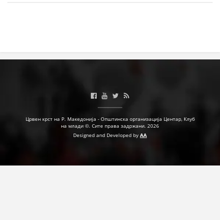
МЕЃУНАРОДНА СОРАБОТКА
ДОГОВОРИ
ЗНАЧЕЊЕ НА СЛУЖБАТА ЗА БАРАЊЕ
ФОРМУЛАРИ ЗА БАРАЊА
ЗДРАВСТВЕНО ПРЕВЕНТИВНА ДЕЈНОСТ
ПРВА ПОМОШ
Црвен крст на Р. Македонија - Општинска организација Центар, Клуб
на млади ©. Сите права задржани. 2026
КРВОДАРИТЕЛСТВО
Designed and Developed by
AA
ИНФОРМАЦИИ ЗА БОЛЕСТИ
МЕНАЏМЕНТ НА ВОЛОНТЕРИ
ЗА НАС