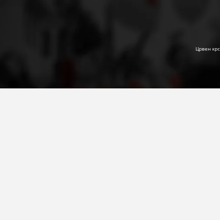
Црвен крс