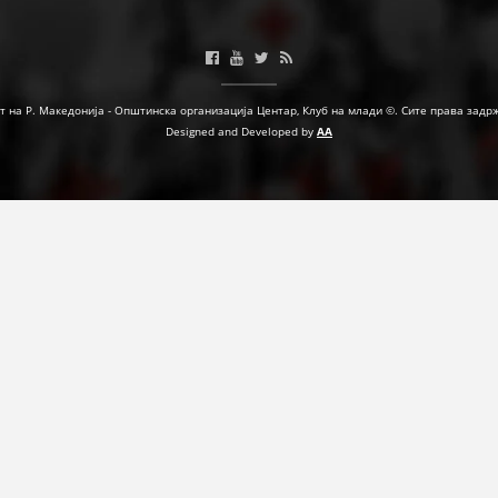
МЕЃУНАРОДНА СОРАБОТКА
ДОГОВОРИ
т на Р. Македонија - Општинска организација Центар, Клуб на млади ©. Сите права задр
ЗНАЧЕЊЕ НА СЛУЖБАТА ЗА БАРАЊЕ
Designed and Developed by
AA
ФОРМУЛАРИ ЗА БАРАЊА
ЗДРАВСТВЕНО ПРЕВЕНТИВНА ДЕЈНОСТ
ПРВА ПОМОШ
КРВОДАРИТЕЛСТВО
ИНФОРМАЦИИ ЗА БОЛЕСТИ
МЕНАЏМЕНТ НА ВОЛОНТЕРИ
ЗА НАС