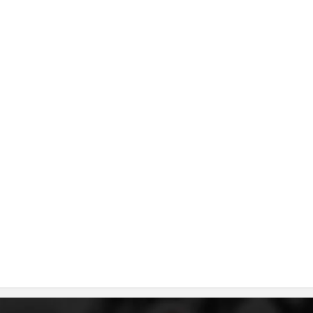
ДИСЕМИНАЦИЈА
MЕЃУНАРОДНО ХУМАНИТАРНО ПРАВО
ПРОМОЦИЈА НА ХУМАНИ ВРЕДНОСТИ
УПОТРЕБА И ЗАШТИТА НА АМБЛЕМОТ
СОЦИЈАЛНО ХУМАНИТАРНА ДЕЈНОСТ
КАКО ДА ДОНИРАТЕ
ПОДГОТВЕНОСТ И ДЕЈСТВО ПРИ КАТАСТРОФИ
ТИМОВИ НА ООЦК
СПАСИТЕЛНА СТАНИЦА ВОДНО
ПРОЕКТИ – ПОДГОТВЕНОСТ И ДЕЈСТВУВАЊЕ ПРИ КАТАСТРОФИ
ОДНОСИ СО ЈАВНОСТ
ИСТРАЖУВАЊЕ НА ЈАВНО МИСЛЕЊЕ