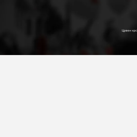
Црвен крс