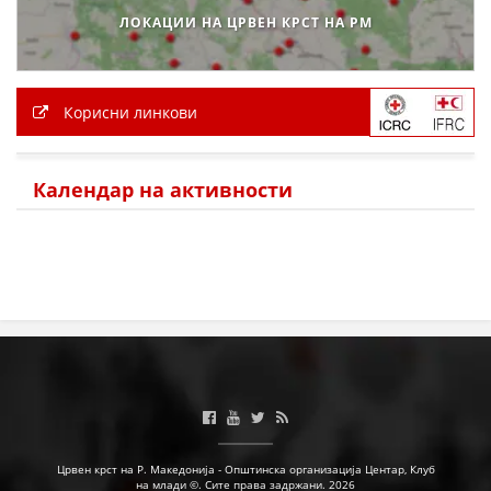
ЛОКАЦИИ НА ЦРВЕН КРСТ НА РМ
Корисни линкови
Календар на активности
Црвен крст на Р. Македонија - Општинска организација Центар, Клуб
на млади ©. Сите права задржани. 2026