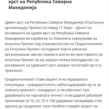
крст на Република Северна
СТРУКТУРА НА ОРГАНИЗАЦИЈАТА
Македонија
КОНТАКТ ИНФОРМАЦИИ
ЧЛЕНСТВО ВО ПРОФЕСИОНАЛНИ ТЕЛА
Црвен крст на Република Северна Македонија Општинска
организација Прилеп по повод 17 Март – Денот на
основањето на Црвен крст на Република Северна
Македонија во соработка со Локалната самоуправа на
ЗАКОН ЗА ЦКРМ
општина Прилеп под покровителство на Градончалникот
на Општина Прилеп господинот Борче Јовчески
СТАТУТ НА ЦКРМ
организираше свечен прием и коктел во просториите на
општина Прилеп на кој изрази голема благодарност за
ангажманот на Црвениот крст, воедно честитајќи му го и
празникот.
Градоначалникот стави акцент и на најхуманата
ОРГАНИЗАЦИЈА И РАЗВОЈ
популација – крводарителите, заблагодарувајќи му се за
РАКОВОДЕН ОДБОР
нивната хуманост, солидарост и несебичност при
дарувањето на најскапата течност и им додели јубилејни
СОБРАНИЕ
признанија за 10, 25, 75 и 100 дарувања посакувајќи и во
иднина да продолжат така посебно ставајќи акцент на
СТРУКТУРА И ОРГАНИЗАЦИОНА ПОСТАВЕНОСТ