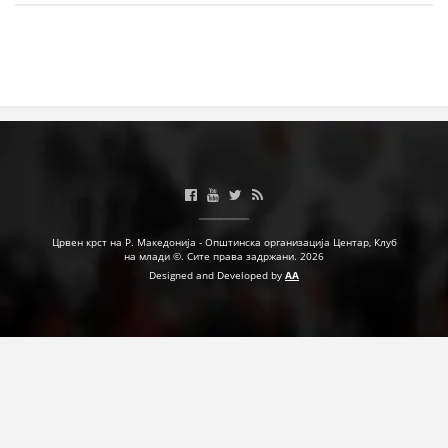
МЕЃУНАРОДНА СОРАБОТКА
ДОГОВОРИ
ЗНАЧЕЊЕ НА СЛУЖБАТА ЗА БАРАЊЕ
ФОРМУЛАРИ ЗА БАРАЊА
ЗДРАВСТВЕНО ПРЕВЕНТИВНА ДЕЈНОСТ
ПРВА ПОМОШ
Црвен крст на Р. Македонија - Општинска организација Центар, Клуб
на млади ©. Сите права задржани. 2026
КРВОДАРИТЕЛСТВО
Designed and Developed by
AA
ИНФОРМАЦИИ ЗА БОЛЕСТИ
МЕНАЏМЕНТ НА ВОЛОНТЕРИ
ЗА НАС