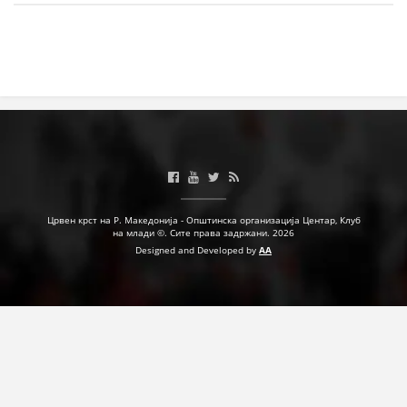
МЕЃУНАРОДНА СОРАБОТКА
ДОГОВОРИ
ЗНАЧЕЊЕ НА СЛУЖБАТА ЗА БАРАЊЕ
ФОРМУЛАРИ ЗА БАРАЊА
ЗДРАВСТВЕНО ПРЕВЕНТИВНА ДЕЈНОСТ
ПРВА ПОМОШ
Црвен крст на Р. Македонија - Општинска организација Центар, Клуб
на млади ©. Сите права задржани. 2026
КРВОДАРИТЕЛСТВО
Designed and Developed by
AA
ИНФОРМАЦИИ ЗА БОЛЕСТИ
МЕНАЏМЕНТ НА ВОЛОНТЕРИ
ЗА НАС